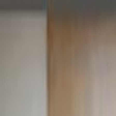
Lectura y tema
Cambiar tema
A-
A
A+
Redes Sociales