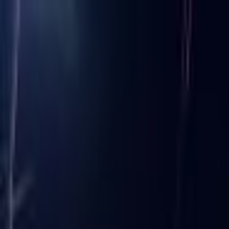
Lectura y tema
Cambiar tema
A-
A
A+
Redes Sociales