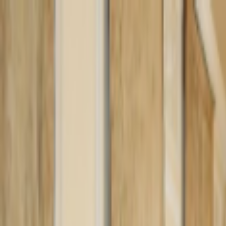
Lectura y tema
Cambiar tema
A-
A
A+
Redes Sociales