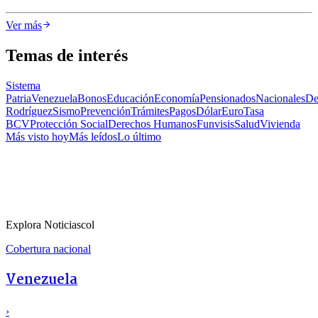
Ver más
Temas de interés
Sistema
Patria
Venezuela
Bonos
Educación
Economía
Pensionados
Nacionales
De
Rodríguez
Sismo
Prevención
Trámites
Pagos
Dólar
Euro
Tasa
BCV
Protección Social
Derechos Humanos
Funvisis
Salud
Vivienda
Más visto hoy
Más leídos
Lo último
Explora Noticiascol
Cobertura nacional
Venezuela
›