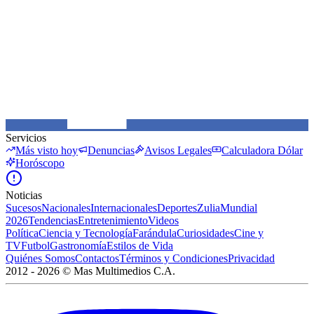
Servicios
Más visto hoy
Denuncias
Avisos Legales
Calculadora Dólar
Horóscopo
Noticias
Sucesos
Nacionales
Internacionales
Deportes
Zulia
Mundial
2026
Tendencias
Entretenimiento
Videos
Política
Ciencia y Tecnología
Farándula
Curiosidades
Cine y
TV
Futbol
Gastronomía
Estilos de Vida
Quiénes Somos
Contactos
Términos y Condiciones
Privacidad
2012 -
2026
©
Mas Multimedios C.A.