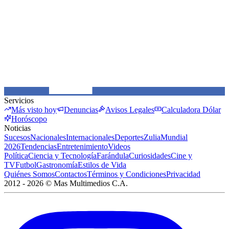
Servicios
Más visto hoy
Denuncias
Avisos Legales
Calculadora Dólar
Horóscopo
Noticias
Sucesos
Nacionales
Internacionales
Deportes
Zulia
Mundial
2026
Tendencias
Entretenimiento
Videos
Política
Ciencia y Tecnología
Farándula
Curiosidades
Cine y
TV
Futbol
Gastronomía
Estilos de Vida
Quiénes Somos
Contactos
Términos y Condiciones
Privacidad
2012 -
2026
©
Mas Multimedios C.A.