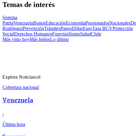
Temas de interés
Sistema
Patria
Venezuela
Bonos
Educación
Economía
Pensionados
Nacionales
De
Rodríguez
Prevención
Trámites
Pagos
Dólar
Euro
Tasa BCV
Protección
Social
Derechos Humanos
Funvisis
Sismo
Salud
Chile
Más visto hoy
Más leídos
Lo último
Explora Noticiascol
Cobertura nacional
Venezuela
›
Última hora