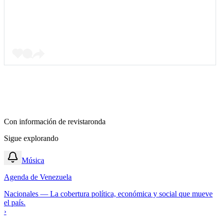
Con información de
revistaronda
Sigue explorando
Música
Agenda de Venezuela
Nacionales
—
La cobertura política, económica y social que mueve
el país.
›