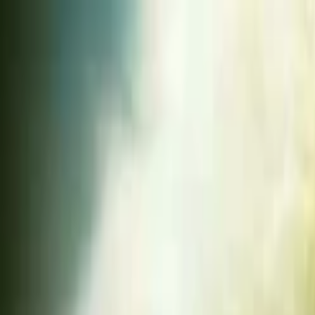
Lectura y tema
Cambiar tema
A-
A
A+
Redes Sociales