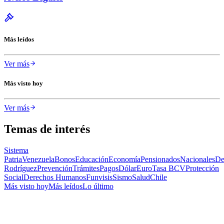
Más leídos
Ver más
Más visto hoy
Ver más
Temas de interés
Sistema
Patria
Venezuela
Bonos
Educación
Economía
Pensionados
Nacionales
De
Rodríguez
Prevención
Trámites
Pagos
Dólar
Euro
Tasa BCV
Protección
Social
Derechos Humanos
Funvisis
Sismo
Salud
Chile
Más visto hoy
Más leídos
Lo último