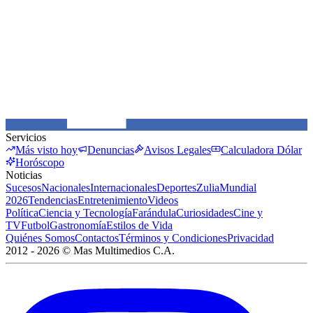
Servicios
Más visto hoy
Denuncias
Avisos Legales
Calculadora Dólar
Horóscopo
Noticias
Sucesos
Nacionales
Internacionales
Deportes
Zulia
Mundial
2026
Tendencias
Entretenimiento
Videos
Política
Ciencia y Tecnología
Farándula
Curiosidades
Cine y
TV
Futbol
Gastronomía
Estilos de Vida
Quiénes Somos
Contactos
Términos y Condiciones
Privacidad
2012 -
2026
©
Mas Multimedios C.A.