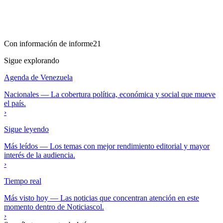
Con información de
informe21
Sigue explorando
Agenda de Venezuela
Nacionales
—
La cobertura política, económica y social que mueve
el país.
›
Sigue leyendo
Más leídos
—
Los temas con mejor rendimiento editorial y mayor
interés de la audiencia.
›
Tiempo real
Más visto hoy
—
Las noticias que concentran atención en este
momento dentro de Noticiascol.
›