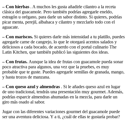
– Con hierbas
. A muchos les gusta añadirle cilantro a la receta
clásica del guacamole. Pero también podrías agregarle eneldo,
estragón u orégano, para darle un sabor distinto. Si quieres, podrías
picar menta, perejil, albahaca y cilantro y mezclarlo todo con el
aguacate.
– Con mariscos.
Si quieres darle más intensidad a tu platillo, puedes
agregarle carne de cangrejo, lo que le otorgará acentos salados y
deliciosos a cada bocado, de acuerdo con el portal culinario The
Latin Kitchen, que también publicó las siguientes dos ideas.
– Con frutas.
Aunque la idea de frutas con guacamole pueda sonar
poco atractiva para algunos, una vez que la pruebes, es muy
probable que te guste. Puedes agregarle semillas de granada, mango,
y hasta trozos de manzana.
– Con queso azul y almendras
. Si le añades queso azul en lugar
de uno tradicional, tendrás una presentación muy gourmet. Además,
podrías esparcir almendras ahumadas en la mezcla, para darle un
giro más osado al sabor.
Jugar con las diferentes variaciones gourmet del guacamole puede
ser una aventura deliciosa. Y a ti, ¿cuál de ellas te gustaría probar?