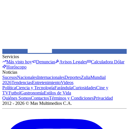
Servicios
Más visto hoy
Denuncias
Avisos Legales
Calculadora Dólar
Horóscopo
Noticias
Sucesos
Nacionales
Internacionales
Deportes
Zulia
Mundial
2026
Tendencias
Entretenimiento
Videos
Política
Ciencia y Tecnología
Farándula
Curiosidades
Cine y
TV
Futbol
Gastronomía
Estilos de Vida
Quiénes Somos
Contactos
Términos y Condiciones
Privacidad
2012 -
2026
©
Mas Multimedios C.A.