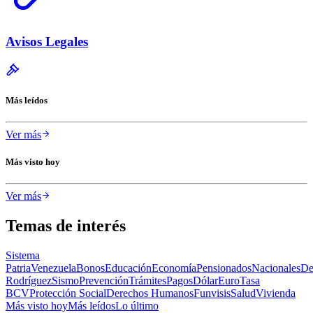
Avisos Legales
Más leídos
Ver más
Más visto hoy
Ver más
Temas de interés
Sistema
Patria
Venezuela
Bonos
Educación
Economía
Pensionados
Nacionales
De
Rodríguez
Sismo
Prevención
Trámites
Pagos
Dólar
Euro
Tasa
BCV
Protección Social
Derechos Humanos
Funvisis
Salud
Vivienda
Más visto hoy
Más leídos
Lo último