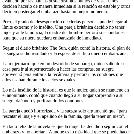
evaluado por las parejas desde distintos puntos de vista. Unos
deciden hacerlo de manera inmediata si la relación es estable y otros
deciden postergar el embarazo hasta un mejor momento.
Pero, el grado de desesperación de ciertas personas puede llegar al
límite extremo y lo insólito. Una pareja británica decidió no tener
hijos y ante la noticia, la madre del hombre perforó sus condones
para que su nuera quedara embarazada de inmediato.
Según el diario británico The Sun, quién contó la historia, el plan de
la suegra sí dio resultado y la esposa de su hijo quedó embarazada.
La mujer narró que en un descuido de su pareja, quien salió de su
casa para ir al supermercado a hacer las compras, su suegra
aprovechó para entrar a la recámara y perforar los condones que
ellos usaban durante los actos sexuales.
Lo más insólito de la historia, es que la mujer, quien se mantiene en
el anonimato, contó que cuando llegó a su hogar sorprendió a su
suegra dañando y perforando los condones.
La pareja quedó horrorizada y la suegra solo argumentó que “para
rescatar el linaje y el apellido de la familia, quería tener un nieto”.
En lado feliz de la novela es que la mujer ha decidido seguir con el
embarazo y no abortar. “Aunque es lo más ideal que se puede hacer