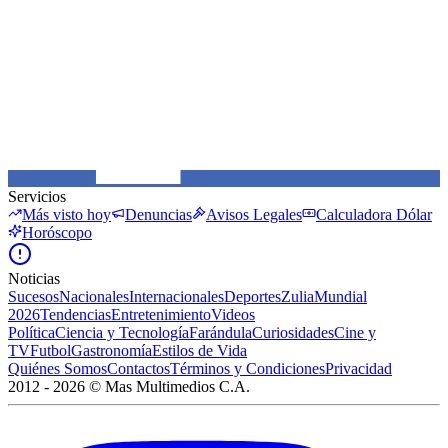
Servicios
Más visto hoy
Denuncias
Avisos Legales
Calculadora Dólar
Horóscopo
Noticias
Sucesos
Nacionales
Internacionales
Deportes
Zulia
Mundial
2026
Tendencias
Entretenimiento
Videos
Política
Ciencia y Tecnología
Farándula
Curiosidades
Cine y
TV
Futbol
Gastronomía
Estilos de Vida
Quiénes Somos
Contactos
Términos y Condiciones
Privacidad
2012 -
2026
©
Mas Multimedios C.A.