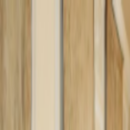
Lectura y tema
Cambiar tema
A-
A
A+
Redes Sociales