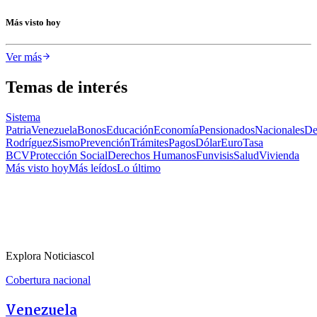
Más visto hoy
Ver más
Temas de interés
Sistema
Patria
Venezuela
Bonos
Educación
Economía
Pensionados
Nacionales
De
Rodríguez
Sismo
Prevención
Trámites
Pagos
Dólar
Euro
Tasa
BCV
Protección Social
Derechos Humanos
Funvisis
Salud
Vivienda
Más visto hoy
Más leídos
Lo último
Explora Noticiascol
Cobertura nacional
Venezuela