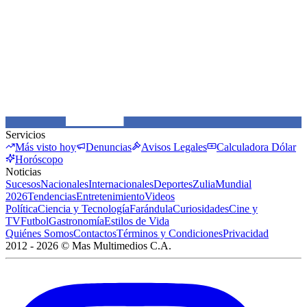
Servicios
Más visto hoy
Denuncias
Avisos Legales
Calculadora Dólar
Horóscopo
Noticias
Sucesos
Nacionales
Internacionales
Deportes
Zulia
Mundial
2026
Tendencias
Entretenimiento
Videos
Política
Ciencia y Tecnología
Farándula
Curiosidades
Cine y
TV
Futbol
Gastronomía
Estilos de Vida
Quiénes Somos
Contactos
Términos y Condiciones
Privacidad
2012 -
2026
©
Mas Multimedios C.A.