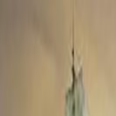
Lectura y tema
Cambiar tema
A-
A
A+
Redes Sociales