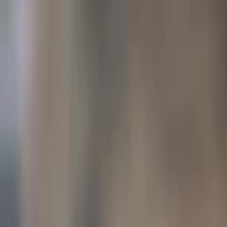
Lectura y tema
Cambiar tema
A-
A
A+
Redes Sociales