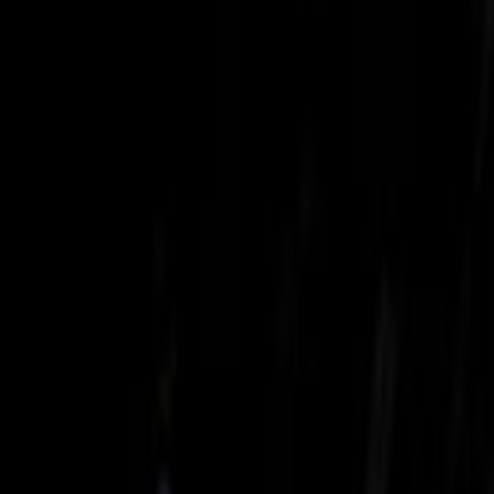
Lectura y tema
Cambiar tema
A-
A
A+
Redes Sociales