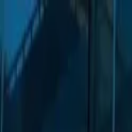
Lectura y tema
Cambiar tema
A-
A
A+
Redes Sociales