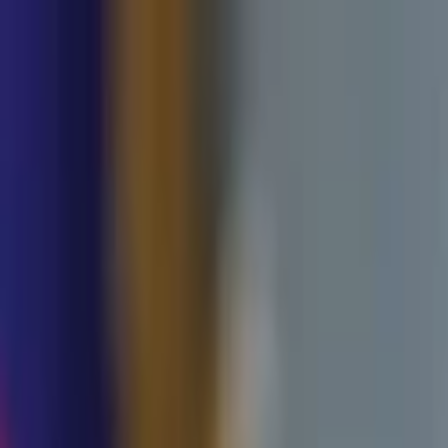
Lectura y tema
Cambiar tema
A-
A
A+
Redes Sociales