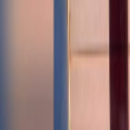
Lectura y tema
Cambiar tema
A-
A
A+
Redes Sociales