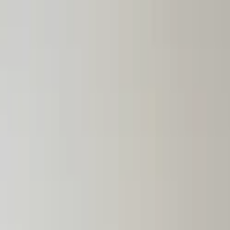
Lectura y tema
Cambiar tema
A-
A
A+
Redes Sociales