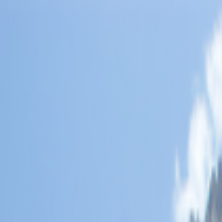
Lectura y tema
Cambiar tema
A-
A
A+
Redes Sociales