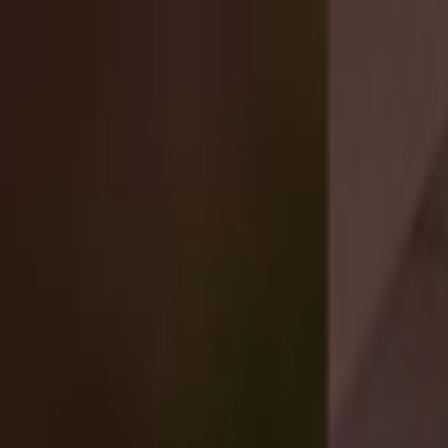
Lectura y tema
Cambiar tema
A-
A
A+
Redes Sociales