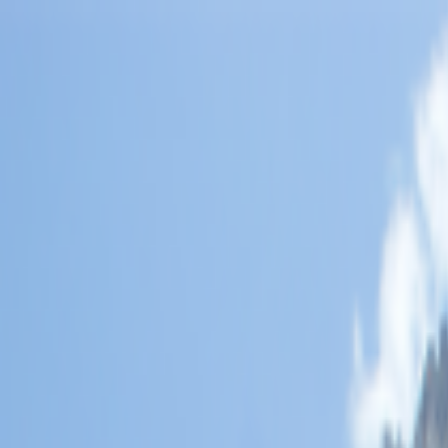
Lectura y tema
Cambiar tema
A-
A
A+
Redes Sociales