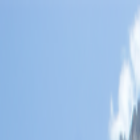
Lectura y tema
Cambiar tema
A-
A
A+
Redes Sociales