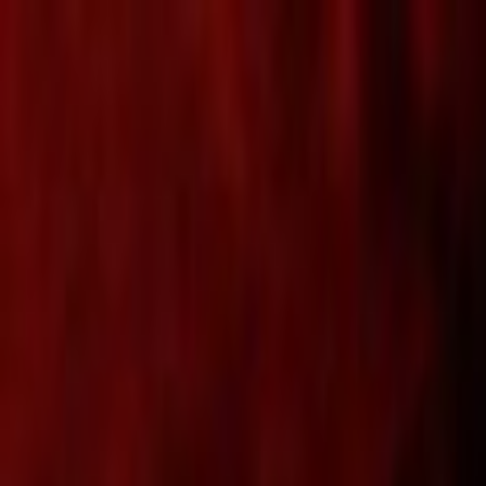
Lectura y tema
Cambiar tema
A-
A
A+
Redes Sociales