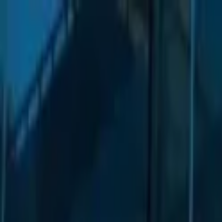
Lectura y tema
Cambiar tema
A-
A
A+
Redes Sociales