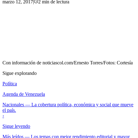
marzo 12, 2017
|
2
min
de lectura
Con información de
noticiascol.com/Ernesto Torres/Fotos: Cortesía
Sigue explorando
Política
Agenda de Venezuela
Nacionales
—
La cobertura política, económica y social que mueve
el país.
›
Sigue leyendo
Más leídos
—
Los temas con mejor rendimiento editorial y mayor