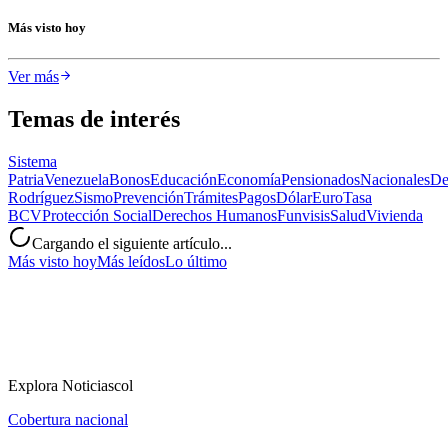
Más visto hoy
Ver más
Temas de interés
Sistema
Patria
Venezuela
Bonos
Educación
Economía
Pensionados
Nacionales
De
Rodríguez
Sismo
Prevención
Trámites
Pagos
Dólar
Euro
Tasa
BCV
Protección Social
Derechos Humanos
Funvisis
Salud
Vivienda
Cargando el siguiente artículo...
Más visto hoy
Más leídos
Lo último
Explora Noticiascol
Cobertura nacional