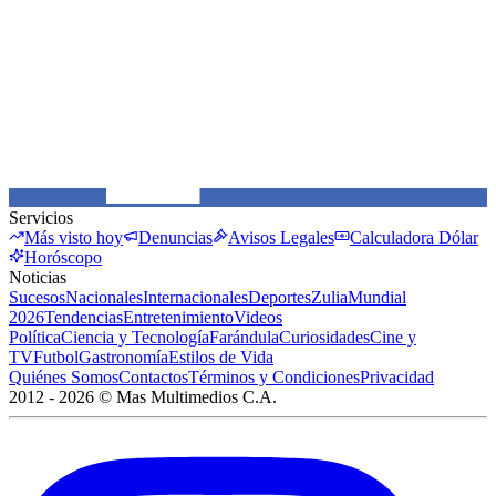
Servicios
Más visto hoy
Denuncias
Avisos Legales
Calculadora Dólar
Horóscopo
Noticias
Sucesos
Nacionales
Internacionales
Deportes
Zulia
Mundial
2026
Tendencias
Entretenimiento
Videos
Política
Ciencia y Tecnología
Farándula
Curiosidades
Cine y
TV
Futbol
Gastronomía
Estilos de Vida
Quiénes Somos
Contactos
Términos y Condiciones
Privacidad
2012 -
2026
©
Mas Multimedios C.A.