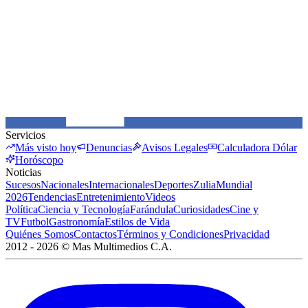
Servicios
Más visto hoy
Denuncias
Avisos Legales
Calculadora Dólar
Horóscopo
Noticias
Sucesos
Nacionales
Internacionales
Deportes
Zulia
Mundial
2026
Tendencias
Entretenimiento
Videos
Política
Ciencia y Tecnología
Farándula
Curiosidades
Cine y
TV
Futbol
Gastronomía
Estilos de Vida
Quiénes Somos
Contactos
Términos y Condiciones
Privacidad
2012 -
2026
©
Mas Multimedios C.A.