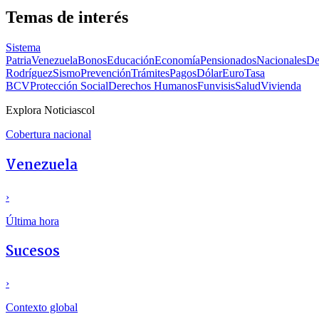
Temas de interés
Sistema
Patria
Venezuela
Bonos
Educación
Economía
Pensionados
Nacionales
De
Rodríguez
Sismo
Prevención
Trámites
Pagos
Dólar
Euro
Tasa
BCV
Protección Social
Derechos Humanos
Funvisis
Salud
Vivienda
Explora Noticiascol
Cobertura nacional
Venezuela
›
Última hora
Sucesos
›
Contexto global