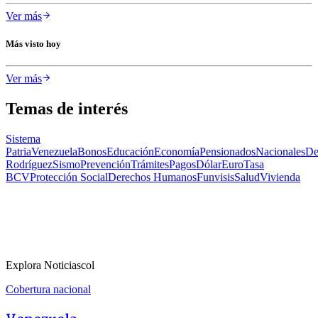
Ver más
Más visto hoy
Ver más
Temas de interés
Sistema
Patria
Venezuela
Bonos
Educación
Economía
Pensionados
Nacionales
De
Rodríguez
Sismo
Prevención
Trámites
Pagos
Dólar
Euro
Tasa
BCV
Protección Social
Derechos Humanos
Funvisis
Salud
Vivienda
Explora Noticiascol
Cobertura nacional