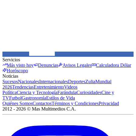
Servicios
Más visto hoy
Denuncias
Avisos Legales
Calculadora Dólar
Horóscopo
Noticias
Sucesos
Nacionales
Internacionales
Deportes
Zulia
Mundial
2026
Tendencias
Entretenimiento
Videos
Política
Ciencia y Tecnología
Farándula
Curiosidades
Cine y
TV
Futbol
Gastronomía
Estilos de Vida
Quiénes Somos
Contactos
Términos y Condiciones
Privacidad
2012 -
2026
©
Mas Multimedios C.A.