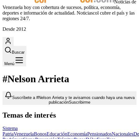
Noticias de
Venezuela hoy con cobertura de sucesos, política, economía,
deportes e información de actualidad. Noticiascol cubre el país y las
regiones 24/7.
Desde 2012
Buscar
Menú
#Nelson Arrieta
Suscríbete a #Nelson Arrieta y te avisamos cuando haya una nueva
publicación
Suscribirme
Temas de interés
Sistema
Patria
Venezuela
Bonos
Educación
Economía
Pensionados
Nacionales
De