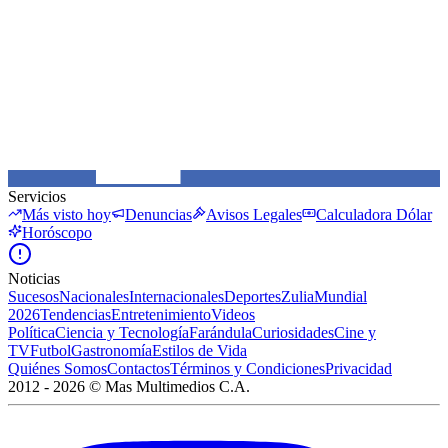
Servicios
Más visto hoy
Denuncias
Avisos Legales
Calculadora Dólar
Horóscopo
Noticias
Sucesos
Nacionales
Internacionales
Deportes
Zulia
Mundial
2026
Tendencias
Entretenimiento
Videos
Política
Ciencia y Tecnología
Farándula
Curiosidades
Cine y
TV
Futbol
Gastronomía
Estilos de Vida
Quiénes Somos
Contactos
Términos y Condiciones
Privacidad
2012 -
2026
©
Mas Multimedios C.A.