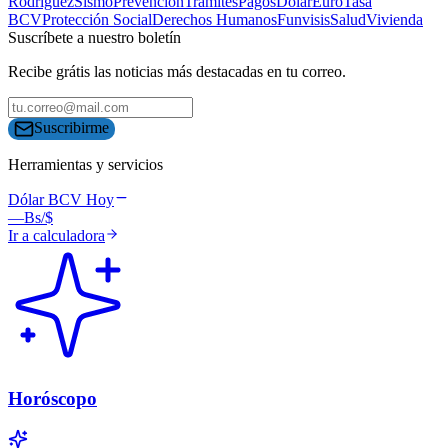
Rodríguez
Sismo
Prevención
Trámites
Pagos
Dólar
Euro
Tasa
BCV
Protección Social
Derechos Humanos
Funvisis
Salud
Vivienda
Suscríbete a nuestro boletín
Recibe grátis las noticias más destacadas en tu correo.
Suscribirme
Herramientas y servicios
Dólar BCV Hoy
—
Bs/$
Ir a calculadora
Horóscopo