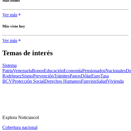
Más leídos
Ver más
Más visto hoy
Ver más
Temas de interés
Sistema
Patria
Venezuela
Bonos
Educación
Economía
Pensionados
Nacionales
De
Rodríguez
Sismo
Prevención
Trámites
Pagos
Dólar
Euro
Tasa
BCV
Protección Social
Derechos Humanos
Funvisis
Salud
Vivienda
Explora Noticiascol
Cobertura nacional