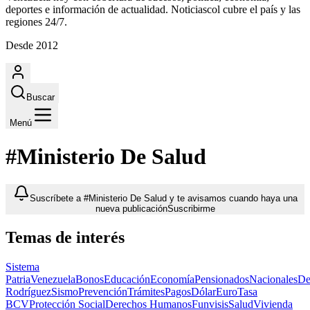
deportes e información de actualidad. Noticiascol cubre el país y las
regiones 24/7.
Desde 2012
Buscar
Menú
#Ministerio De Salud
Suscríbete a #Ministerio De Salud y te avisamos cuando haya una
nueva publicación
Suscribirme
Temas de interés
Sistema
Patria
Venezuela
Bonos
Educación
Economía
Pensionados
Nacionales
De
Rodríguez
Sismo
Prevención
Trámites
Pagos
Dólar
Euro
Tasa
BCV
Protección Social
Derechos Humanos
Funvisis
Salud
Vivienda