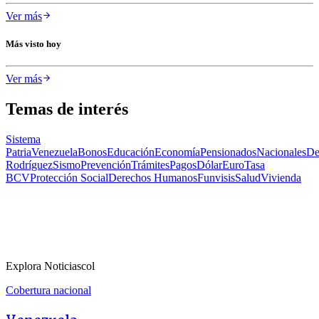
Ver más
Más visto hoy
Ver más
Temas de interés
Sistema
Patria
Venezuela
Bonos
Educación
Economía
Pensionados
Nacionales
De
Rodríguez
Sismo
Prevención
Trámites
Pagos
Dólar
Euro
Tasa
BCV
Protección Social
Derechos Humanos
Funvisis
Salud
Vivienda
Explora Noticiascol
Cobertura nacional