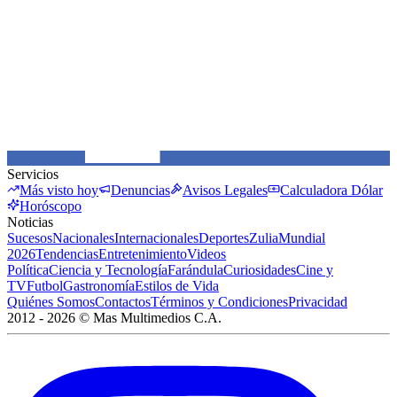
Servicios
Más visto hoy
Denuncias
Avisos Legales
Calculadora Dólar
Horóscopo
Noticias
Sucesos
Nacionales
Internacionales
Deportes
Zulia
Mundial
2026
Tendencias
Entretenimiento
Videos
Política
Ciencia y Tecnología
Farándula
Curiosidades
Cine y
TV
Futbol
Gastronomía
Estilos de Vida
Quiénes Somos
Contactos
Términos y Condiciones
Privacidad
2012 -
2026
©
Mas Multimedios C.A.