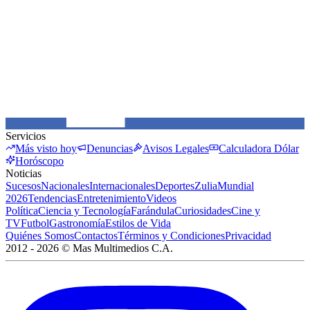
Servicios
Más visto hoy
Denuncias
Avisos Legales
Calculadora Dólar
Horóscopo
Noticias
Sucesos
Nacionales
Internacionales
Deportes
Zulia
Mundial
2026
Tendencias
Entretenimiento
Videos
Política
Ciencia y Tecnología
Farándula
Curiosidades
Cine y
TV
Futbol
Gastronomía
Estilos de Vida
Quiénes Somos
Contactos
Términos y Condiciones
Privacidad
2012 -
2026
©
Mas Multimedios C.A.