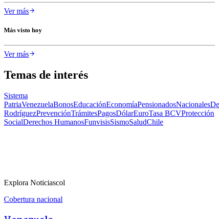
Ver más
Más visto hoy
Ver más
Temas de interés
Sistema
Patria
Venezuela
Bonos
Educación
Economía
Pensionados
Nacionales
De
Rodríguez
Prevención
Trámites
Pagos
Dólar
Euro
Tasa BCV
Protección
Social
Derechos Humanos
Funvisis
Sismo
Salud
Chile
Explora Noticiascol
Cobertura nacional