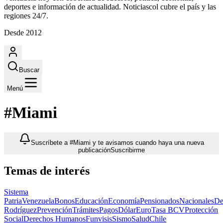
deportes e información de actualidad. Noticiascol cubre el país y las
regiones 24/7.
Desde 2012
Buscar
Menú
#Miami
Suscríbete a #Miami y te avisamos cuando haya una nueva
publicación
Suscribirme
Temas de interés
Sistema
Patria
Venezuela
Bonos
Educación
Economía
Pensionados
Nacionales
De
Rodríguez
Prevención
Trámites
Pagos
Dólar
Euro
Tasa BCV
Protección
Social
Derechos Humanos
Funvisis
Sismo
Salud
Chile