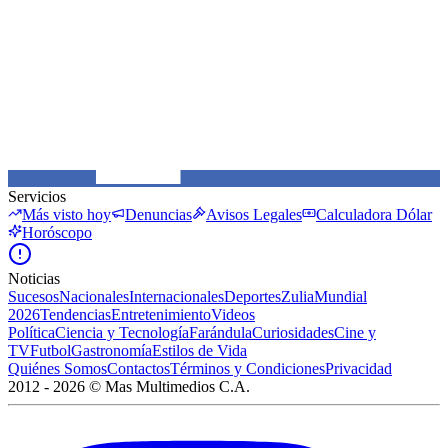
Servicios
Más visto hoy
Denuncias
Avisos Legales
Calculadora Dólar
Horóscopo
Noticias
Sucesos
Nacionales
Internacionales
Deportes
Zulia
Mundial
2026
Tendencias
Entretenimiento
Videos
Política
Ciencia y Tecnología
Farándula
Curiosidades
Cine y
TV
Futbol
Gastronomía
Estilos de Vida
Quiénes Somos
Contactos
Términos y Condiciones
Privacidad
2012 -
2026
©
Mas Multimedios C.A.