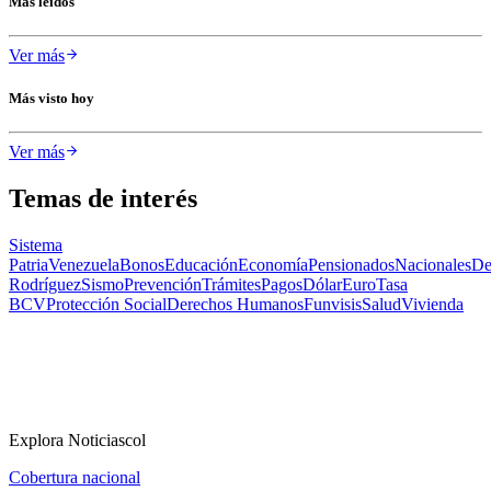
Más leídos
Ver más
Más visto hoy
Ver más
Temas de interés
Sistema
Patria
Venezuela
Bonos
Educación
Economía
Pensionados
Nacionales
De
Rodríguez
Sismo
Prevención
Trámites
Pagos
Dólar
Euro
Tasa
BCV
Protección Social
Derechos Humanos
Funvisis
Salud
Vivienda
Explora Noticiascol
Cobertura nacional