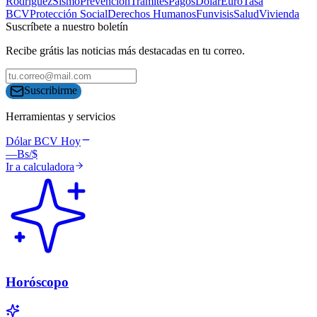
Rodríguez
Sismo
Prevención
Trámites
Pagos
Dólar
Euro
Tasa
BCV
Protección Social
Derechos Humanos
Funvisis
Salud
Vivienda
Suscríbete a nuestro boletín
Recibe grátis las noticias más destacadas en tu correo.
Suscribirme
Herramientas y servicios
Dólar BCV Hoy
—
Bs/$
Ir a calculadora
Horóscopo