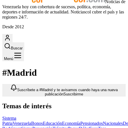
Noticias de
Venezuela hoy con cobertura de sucesos, política, economía,
deportes e información de actualidad. Noticiascol cubre el país y las
regiones 24/7.
Desde 2012
Buscar
Menú
#Madrid
Suscríbete a #Madrid y te avisamos cuando haya una nueva
publicación
Suscribirme
Temas de interés
Sistema
Patria
Venezuela
Bonos
Educación
Economía
Pensionados
Nacionales
De