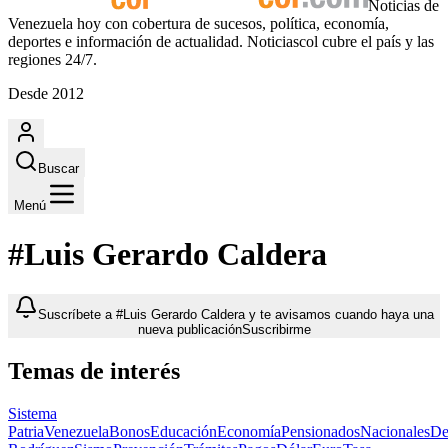
Noticias de
Venezuela hoy con cobertura de sucesos, política, economía,
deportes e información de actualidad. Noticiascol cubre el país y las
regiones 24/7.
Desde 2012
Buscar
Menú
#Luis Gerardo Caldera
Suscríbete a #Luis Gerardo Caldera y te avisamos cuando haya una
nueva publicación
Suscribirme
Temas de interés
Sistema
Patria
Venezuela
Bonos
Educación
Economía
Pensionados
Nacionales
De