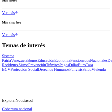
Más leídos
Ver más
Más visto hoy
Ver más
Temas de interés
Sistema
Patria
Venezuela
Bonos
Educación
Economía
Pensionados
Nacionales
De
Rodríguez
Sismo
Prevención
Trámites
Pagos
Dólar
Euro
Tasa
BCV
Protección Social
Derechos Humanos
Funvisis
Salud
Vivienda
Explora Noticiascol
Cobertura nacional