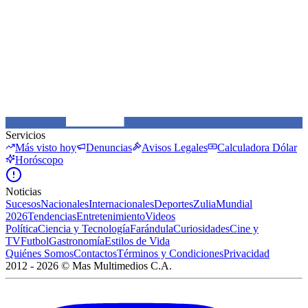
Servicios
Más visto hoy
Denuncias
Avisos Legales
Calculadora Dólar
Horóscopo
Noticias
Sucesos
Nacionales
Internacionales
Deportes
Zulia
Mundial
2026
Tendencias
Entretenimiento
Videos
Política
Ciencia y Tecnología
Farándula
Curiosidades
Cine y
TV
Futbol
Gastronomía
Estilos de Vida
Quiénes Somos
Contactos
Términos y Condiciones
Privacidad
2012 -
2026
©
Mas Multimedios C.A.