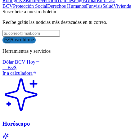
Rodríguez
Sismo
Prevención
Trámites
Pagos
Dólar
Euro
Tasa
BCV
Protección Social
Derechos Humanos
Funvisis
Salud
Vivienda
Suscríbete a nuestro boletín
Recibe grátis las noticias más destacadas en tu correo.
Suscribirme
Herramientas y servicios
Dólar BCV Hoy
—
Bs/$
Ir a calculadora
Horóscopo