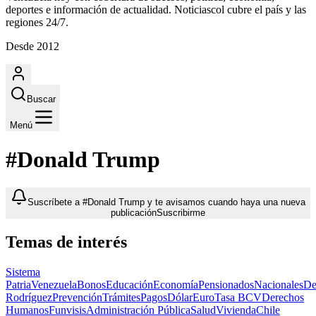
deportes e información de actualidad. Noticiascol cubre el país y las
regiones 24/7.
Desde 2012
Buscar
Menú
#Donald Trump
Suscríbete a #Donald Trump y te avisamos cuando haya una nueva
publicación
Suscribirme
Temas de interés
Sistema
Patria
Venezuela
Bonos
Educación
Economía
Pensionados
Nacionales
De
Rodríguez
Prevención
Trámites
Pagos
Dólar
Euro
Tasa BCV
Derechos
Humanos
Funvisis
Administración Pública
Salud
Vivienda
Chile