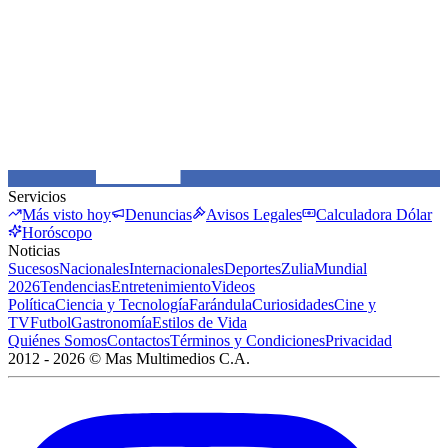
Servicios
Más visto hoy
Denuncias
Avisos Legales
Calculadora Dólar
Horóscopo
Noticias
Sucesos
Nacionales
Internacionales
Deportes
Zulia
Mundial
2026
Tendencias
Entretenimiento
Videos
Política
Ciencia y Tecnología
Farándula
Curiosidades
Cine y
TV
Futbol
Gastronomía
Estilos de Vida
Quiénes Somos
Contactos
Términos y Condiciones
Privacidad
2012 -
2026
©
Mas Multimedios C.A.