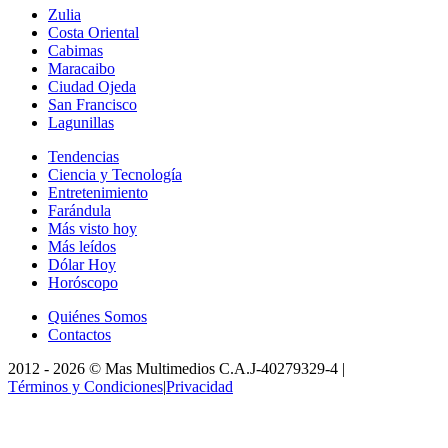
Zulia
Costa Oriental
Cabimas
Maracaibo
Ciudad Ojeda
San Francisco
Lagunillas
Tendencias
Ciencia y Tecnología
Entretenimiento
Farándula
Más visto hoy
Más leídos
Dólar Hoy
Horóscopo
Quiénes Somos
Contactos
2012 -
2026
©
Mas Multimedios C.A.
J-40279329-4
|
Términos y Condiciones
|
Privacidad