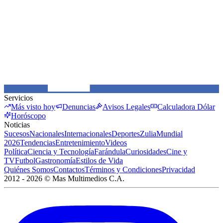
Servicios
Más visto hoy
Denuncias
Avisos Legales
Calculadora Dólar
Horóscopo
Noticias
Sucesos
Nacionales
Internacionales
Deportes
Zulia
Mundial
2026
Tendencias
Entretenimiento
Videos
Política
Ciencia y Tecnología
Farándula
Curiosidades
Cine y
TV
Futbol
Gastronomía
Estilos de Vida
Quiénes Somos
Contactos
Términos y Condiciones
Privacidad
2012 -
2026
©
Mas Multimedios C.A.