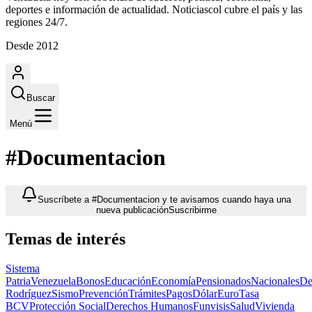
deportes e información de actualidad. Noticiascol cubre el país y las
regiones 24/7.
Desde 2012
Buscar
Menú
#Documentacion
Suscríbete a #Documentacion y te avisamos cuando haya una
nueva publicación
Suscribirme
Temas de interés
Sistema
Patria
Venezuela
Bonos
Educación
Economía
Pensionados
Nacionales
De
Rodríguez
Sismo
Prevención
Trámites
Pagos
Dólar
Euro
Tasa
BCV
Protección Social
Derechos Humanos
Funvisis
Salud
Vivienda