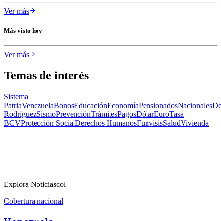
Ver más
Más visto hoy
Ver más
Temas de interés
Sistema
Patria
Venezuela
Bonos
Educación
Economía
Pensionados
Nacionales
De
Rodríguez
Sismo
Prevención
Trámites
Pagos
Dólar
Euro
Tasa
BCV
Protección Social
Derechos Humanos
Funvisis
Salud
Vivienda
Explora Noticiascol
Cobertura nacional