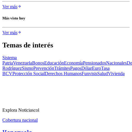
Ver más
Más visto hoy
Ver más
Temas de interés
Sistema
Patria
Venezuela
Bonos
Educación
Economía
Pensionados
Nacionales
De
Rodríguez
Sismo
Prevención
Trámites
Pagos
Dólar
Euro
Tasa
BCV
Protección Social
Derechos Humanos
Funvisis
Salud
Vivienda
Explora Noticiascol
Cobertura nacional