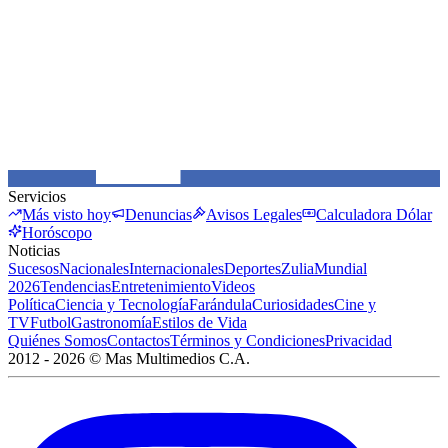
Servicios
Más visto hoy
Denuncias
Avisos Legales
Calculadora Dólar
Horóscopo
Noticias
Sucesos
Nacionales
Internacionales
Deportes
Zulia
Mundial
2026
Tendencias
Entretenimiento
Videos
Política
Ciencia y Tecnología
Farándula
Curiosidades
Cine y
TV
Futbol
Gastronomía
Estilos de Vida
Quiénes Somos
Contactos
Términos y Condiciones
Privacidad
2012 -
2026
©
Mas Multimedios C.A.