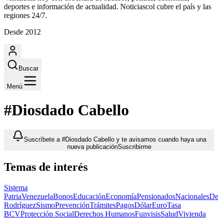
deportes e información de actualidad. Noticiascol cubre el país y las
regiones 24/7.
Desde 2012
Buscar
Menú
#Diosdado Cabello
Suscríbete a #Diosdado Cabello y te avisamos cuando haya una
nueva publicación
Suscribirme
Temas de interés
Sistema
Patria
Venezuela
Bonos
Educación
Economía
Pensionados
Nacionales
De
Rodríguez
Sismo
Prevención
Trámites
Pagos
Dólar
Euro
Tasa
BCV
Protección Social
Derechos Humanos
Funvisis
Salud
Vivienda