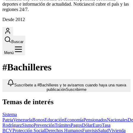
deportes e información de actualidad. Noticiascol cubre el país y las
regiones 24/7.
Desde 2012
Buscar
Menú
#Bachilleres
Suscríbete a #Bachilleres y te avisamos cuando haya una nueva
publicación
Suscribirme
Temas de interés
Sistema
Patria
Venezuela
Bonos
Educación
Economía
Pensionados
Nacionales
De
Rodríguez
Sismo
Prevención
Trámites
Pagos
Dólar
Euro
Tasa
BCV
Protección Social
Derechos Humanos
Funvisis
Salud
Vivienda