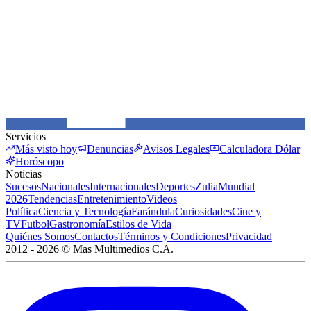
Servicios
Más visto hoy
Denuncias
Avisos Legales
Calculadora Dólar
Horóscopo
Noticias
Sucesos
Nacionales
Internacionales
Deportes
Zulia
Mundial
2026
Tendencias
Entretenimiento
Videos
Política
Ciencia y Tecnología
Farándula
Curiosidades
Cine y
TV
Futbol
Gastronomía
Estilos de Vida
Quiénes Somos
Contactos
Términos y Condiciones
Privacidad
2012 -
2026
©
Mas Multimedios C.A.