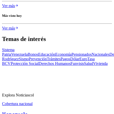
Ver más
Más visto hoy
Ver más
Temas de interés
Sistema
Patria
Venezuela
Bonos
Educación
Economía
Pensionados
Nacionales
De
Rodríguez
Sismo
Prevención
Trámites
Pagos
Dólar
Euro
Tasa
BCV
Protección Social
Derechos Humanos
Funvisis
Salud
Vivienda
Explora Noticiascol
Cobertura nacional