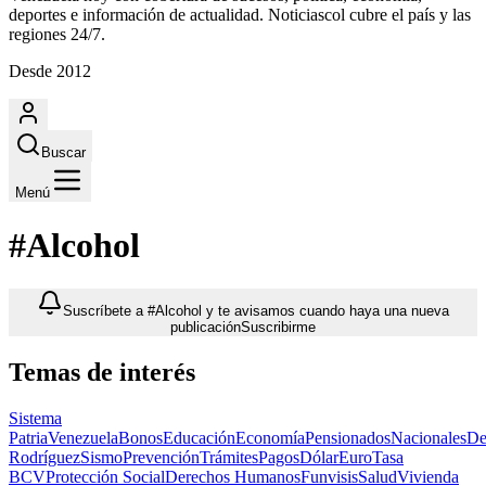
deportes e información de actualidad. Noticiascol cubre el país y las
regiones 24/7.
Desde 2012
Buscar
Menú
#Alcohol
Suscríbete a #Alcohol y te avisamos cuando haya una nueva
publicación
Suscribirme
Temas de interés
Sistema
Patria
Venezuela
Bonos
Educación
Economía
Pensionados
Nacionales
De
Rodríguez
Sismo
Prevención
Trámites
Pagos
Dólar
Euro
Tasa
BCV
Protección Social
Derechos Humanos
Funvisis
Salud
Vivienda