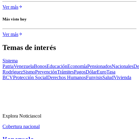
Ver más
Más visto hoy
Ver más
Temas de interés
Sistema
Patria
Venezuela
Bonos
Educación
Economía
Pensionados
Nacionales
De
Rodríguez
Sismo
Prevención
Trámites
Pagos
Dólar
Euro
Tasa
BCV
Protección Social
Derechos Humanos
Funvisis
Salud
Vivienda
Explora Noticiascol
Cobertura nacional