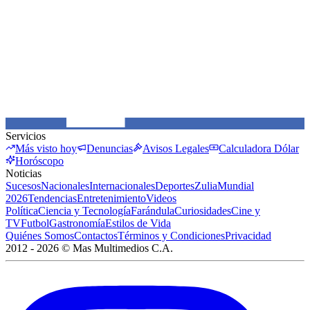
Servicios
Más visto hoy
Denuncias
Avisos Legales
Calculadora Dólar
Horóscopo
Noticias
Sucesos
Nacionales
Internacionales
Deportes
Zulia
Mundial
2026
Tendencias
Entretenimiento
Videos
Política
Ciencia y Tecnología
Farándula
Curiosidades
Cine y
TV
Futbol
Gastronomía
Estilos de Vida
Quiénes Somos
Contactos
Términos y Condiciones
Privacidad
2012 -
2026
©
Mas Multimedios C.A.