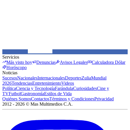
Servicios
Más visto hoy
Denuncias
Avisos Legales
Calculadora Dólar
Horóscopo
Noticias
Sucesos
Nacionales
Internacionales
Deportes
Zulia
Mundial
2026
Tendencias
Entretenimiento
Videos
Política
Ciencia y Tecnología
Farándula
Curiosidades
Cine y
TV
Futbol
Gastronomía
Estilos de Vida
Quiénes Somos
Contactos
Términos y Condiciones
Privacidad
2012 -
2026
©
Mas Multimedios C.A.