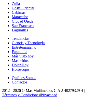
Zulia
Costa Oriental
Cabimas
Maracaibo
Ciudad Ojeda
San Francisco
Lagunillas
Tendencias
Ciencia y Tecnología
Entretenimiento
Farándula
Más visto hoy
Más leídos
Dólar Hoy
Horóscopo
Quiénes Somos
Contactos
2012 -
2026
©
Mas Multimedios C.A.
J-40279329-4
|
Términos y Condiciones
|
Privacidad