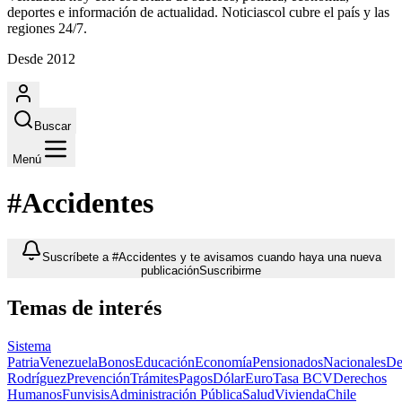
deportes e información de actualidad. Noticiascol cubre el país y las
regiones 24/7.
Desde 2012
Buscar
Menú
#Accidentes
Suscríbete a #Accidentes y te avisamos cuando haya una nueva
publicación
Suscribirme
Temas de interés
Sistema
Patria
Venezuela
Bonos
Educación
Economía
Pensionados
Nacionales
De
Rodríguez
Prevención
Trámites
Pagos
Dólar
Euro
Tasa BCV
Derechos
Humanos
Funvisis
Administración Pública
Salud
Vivienda
Chile