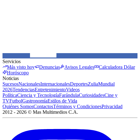
Servicios
Más visto hoy
Denuncias
Avisos Legales
Calculadora Dólar
Horóscopo
Noticias
Sucesos
Nacionales
Internacionales
Deportes
Zulia
Mundial
2026
Tendencias
Entretenimiento
Videos
Política
Ciencia y Tecnología
Farándula
Curiosidades
Cine y
TV
Futbol
Gastronomía
Estilos de Vida
Quiénes Somos
Contactos
Términos y Condiciones
Privacidad
2012 -
2026
©
Mas Multimedios C.A.