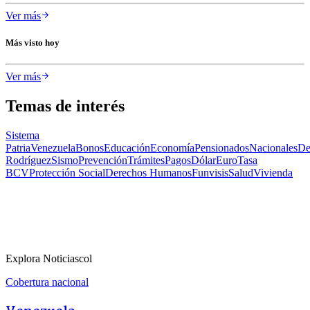
Ver más
Más visto hoy
Ver más
Temas de interés
Sistema
Patria
Venezuela
Bonos
Educación
Economía
Pensionados
Nacionales
De
Rodríguez
Sismo
Prevención
Trámites
Pagos
Dólar
Euro
Tasa
BCV
Protección Social
Derechos Humanos
Funvisis
Salud
Vivienda
Explora Noticiascol
Cobertura nacional