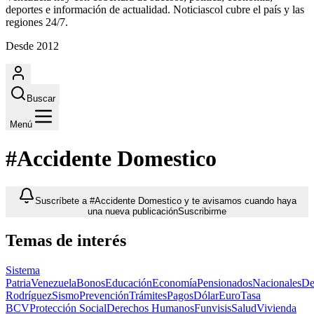
deportes e información de actualidad. Noticiascol cubre el país y las
regiones 24/7.
Desde 2012
Buscar
Menú
#Accidente Domestico
Suscríbete a #Accidente Domestico y te avisamos cuando haya
una nueva publicación
Suscribirme
Temas de interés
Sistema
Patria
Venezuela
Bonos
Educación
Economía
Pensionados
Nacionales
De
Rodríguez
Sismo
Prevención
Trámites
Pagos
Dólar
Euro
Tasa
BCV
Protección Social
Derechos Humanos
Funvisis
Salud
Vivienda