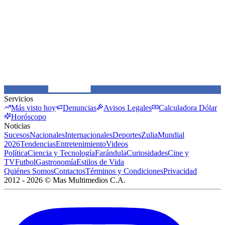
Servicios
Más visto hoy
Denuncias
Avisos Legales
Calculadora Dólar
Horóscopo
Noticias
Sucesos
Nacionales
Internacionales
Deportes
Zulia
Mundial
2026
Tendencias
Entretenimiento
Videos
Política
Ciencia y Tecnología
Farándula
Curiosidades
Cine y
TV
Futbol
Gastronomía
Estilos de Vida
Quiénes Somos
Contactos
Términos y Condiciones
Privacidad
2012 -
2026
©
Mas Multimedios C.A.