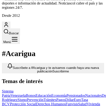
deportes e información de actualidad. Noticiascol cubre el país y las
regiones 24/7.
Desde 2012
Buscar
Menú
#Acarigua
Suscríbete a #Acarigua y te avisamos cuando haya una nueva
publicación
Suscribirme
Temas de interés
Sistema
Patria
Venezuela
Bonos
Educación
Economía
Pensionados
Nacionales
De
Rodríguez
Sismo
Prevención
Trámites
Pagos
Dólar
Euro
Tasa
BCV
Protección Social
Derechos Humanos
Funvisis
Salud
Vivienda