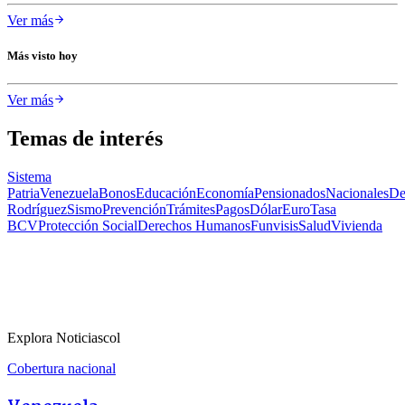
Ver más
Más visto hoy
Ver más
Temas de interés
Sistema
Patria
Venezuela
Bonos
Educación
Economía
Pensionados
Nacionales
De
Rodríguez
Sismo
Prevención
Trámites
Pagos
Dólar
Euro
Tasa
BCV
Protección Social
Derechos Humanos
Funvisis
Salud
Vivienda
Explora Noticiascol
Cobertura nacional