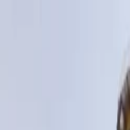
Lectura y tema
Cambiar tema
A-
A
A+
Redes Sociales