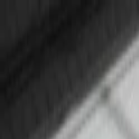
Lectura y tema
Cambiar tema
A-
A
A+
Redes Sociales