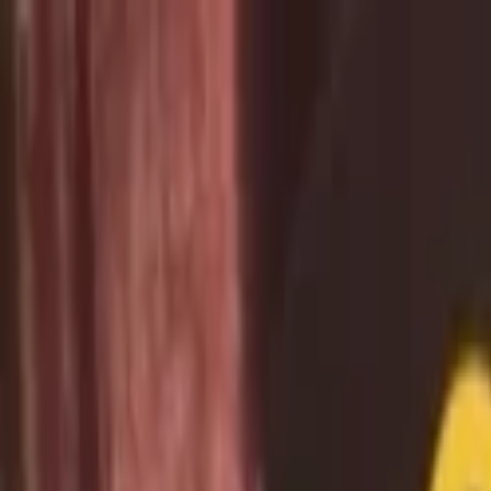
Lectura y tema
Cambiar tema
A-
A
A+
Redes Sociales