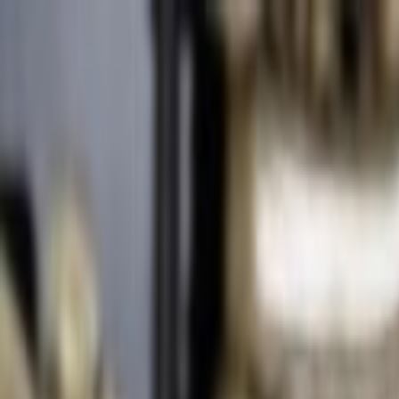
Lectura y tema
Cambiar tema
A-
A
A+
Redes Sociales