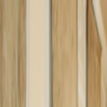
Lectura y tema
Cambiar tema
A-
A
A+
Redes Sociales