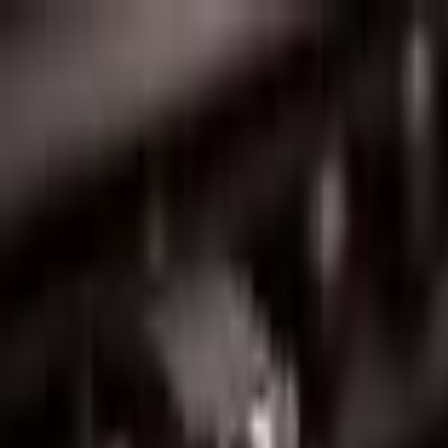
Lectura y tema
Cambiar tema
A-
A
A+
Redes Sociales