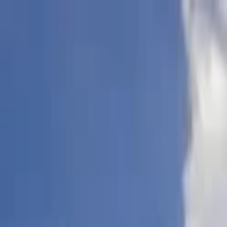
Lectura y tema
Cambiar tema
A-
A
A+
Redes Sociales