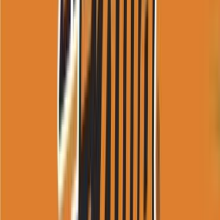
Zulia
›
Medio digital venezolano con cobertura nacional, regional e
internacional. Noticias actualizadas sobre sucesos, política,
economía, deportes y actualidad desde Venezuela.