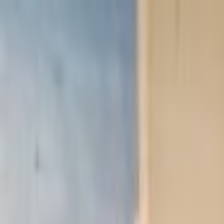
Lectura y tema
Cambiar tema
A-
A
A+
Redes Sociales