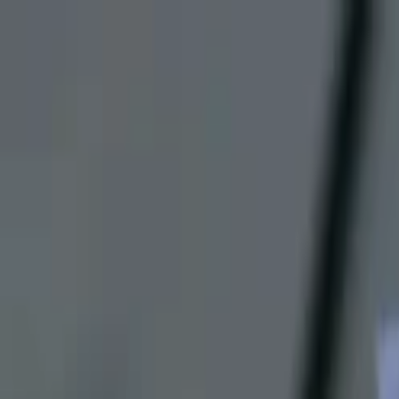
Lectura y tema
Cambiar tema
A-
A
A+
Redes Sociales